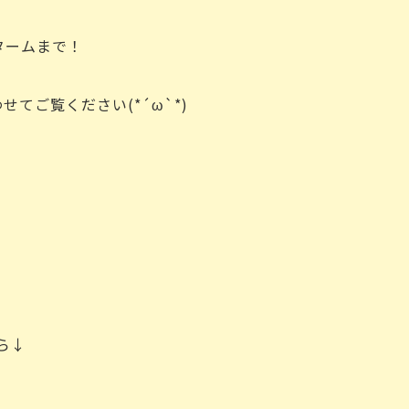
タームまで！
わせてご覧ください(*´ω`*)
m
ら↓