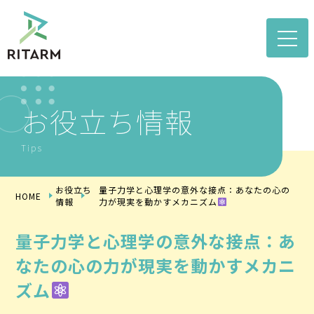
toggle
naviga
お役立ち情報
Tips
お役立ち
量子力学と心理学の意外な接点：あなたの心の
HOME
情報
力が現実を動かすメカニズム
量子力学と心理学の意外な接点：あ
なたの心の力が現実を動かすメカニ
ズム