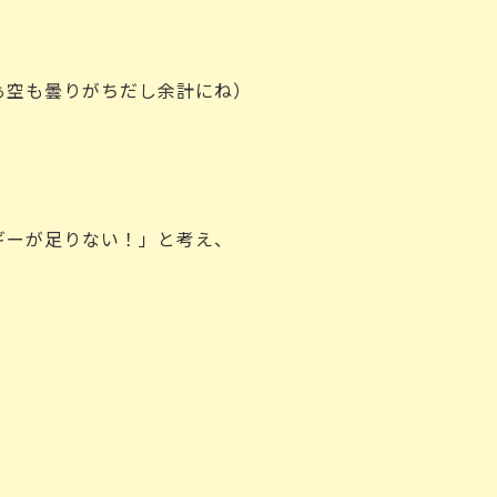
ぁ空も曇りがちだし余計にね）
ーが足りない！」と考え、
）
）