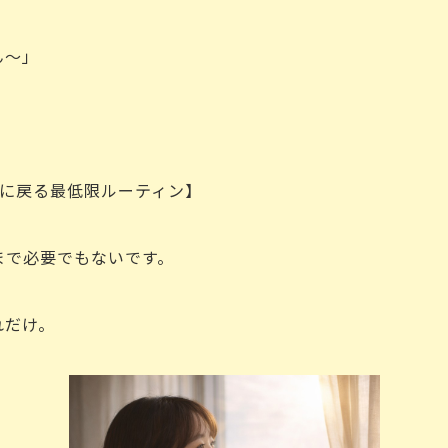
ん～」
間に戻る最低限ルーティン】
で必要でもないです。
れだけ。