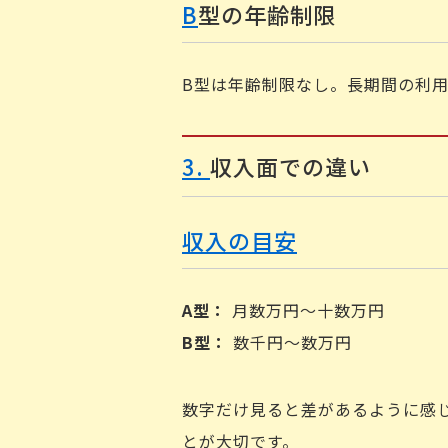
B
型の年齢制限
B型は年齢制限なし。長期間の利
3.
収入面での違い
収入の目安
A
型：
月数万円〜十数万円
B
型：
数千円〜数万円
数字だけ見ると差があるように感
とが大切です。