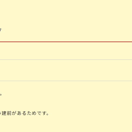
す
す。
う建前があるためです。