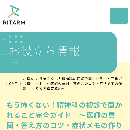
toggle
naviga
お役立ち情報
Tips
お役立
もう怖くない！精神科の初診で聞かれること完全ガ
HOME
ち情
イド｜～医師の意図・答え方のコツ・症状メモの作
報
り方を徹底解説～
もう怖くない！精神科の初診で聞か
れること完全ガイド｜～医師の意
図・答え方のコツ・症状メモの作り