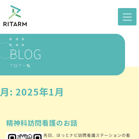
toggle
naviga
BLOG
ブログ一覧
月:
2025年1月
精神科訪問看護のお話
先日、ほっとナビ訪問看護ステーションの看