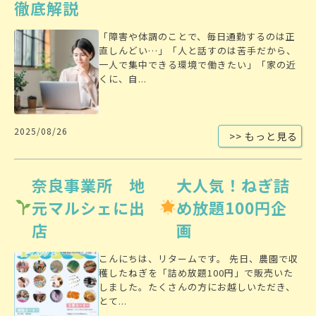
徹底解説
「障害や体調のことで、毎日通勤するのは正
直しんどい…」「人と話すのは苦手だから、
一人で集中できる環境で働きたい」「家の近
くに、自...
2025/08/26
>> もっと見る
奈良事業所 地
大人気！ねぎ詰
元マルシェに出
め放題100円企
店
画
こんにちは、リタームです。 先日、農園で収
穫したねぎを「詰め放題100円」で販売いた
しました。たくさんの方にお越しいただき、
とて...