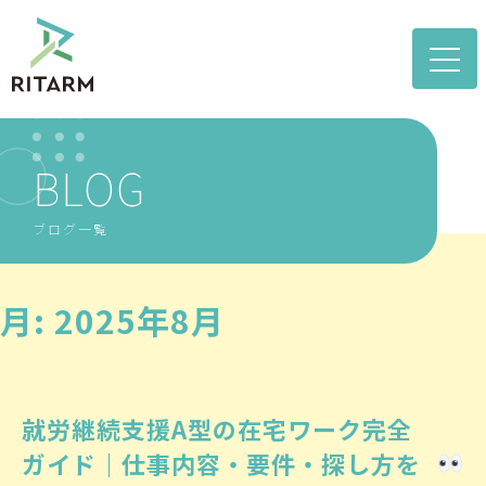
toggle
naviga
BLOG
ブログ一覧
月:
2025年8月
就労継続支援A型の在宅ワーク完全
ガイド｜仕事内容・要件・探し方を