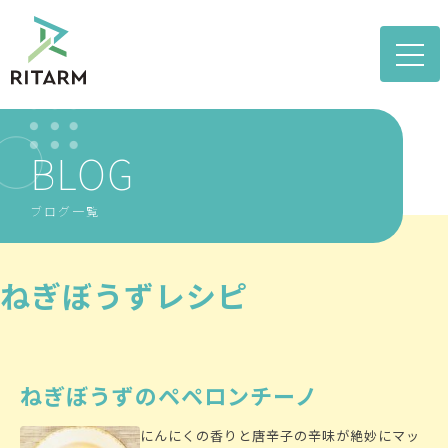
toggle
naviga
BLOG
ブログ一覧
ねぎぼうずレシピ
ねぎぼうずのペペロンチーノ
にんにくの香りと唐辛子の辛味が絶妙にマッ